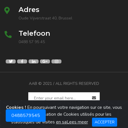
Adres
Oude Vijverstraat 40, Brussel
Telefoon
0488 57 95 45
AAB
© 2021 / ALL RIGHTS RESERVED
Cookies !
En poursuivant votre navigation sur ce site, vous
acceptez l’utilisation de Cookies utilisés pour les
0488 57 95 45
0488579545
statistiques de visites
en saLees meer
ACCEPTER
Webdesign door Web6.tn