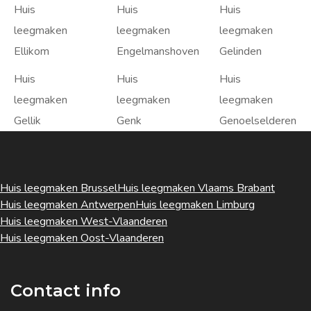
Huis
Huis
Huis
leegmaken
leegmaken
leegmaken
Ellikom
Engelmanshoven
Gelinden
Huis
Huis
Huis
leegmaken
leegmaken
leegmaken
Gellik
Genk
Genoelselderen
Huis leegmaken Brussel
Huis leegmaken Vlaams Brabant
Huis leegmaken Antwerpen
Huis leegmaken Limburg
Huis leegmaken West-Vlaanderen
Huis leegmaken Oost-Vlaanderen
Contact info