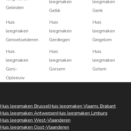
leegmaken
leegmaken
Gelinden
Gellik
Genk
Huis
Huis
Huis
leegmaken
leegmaken
leegmaken
Genoelselderen
Gerdingen
Gingelom
Huis
Huis
Huis
leegmaken
leegmaken
leegmaken
Gors-
Gorsem
Gotem
Opleeuw
Huis leegmaken Brussel
Huis leegmaken Vlaams Brabant
Huis leegmaken Antwerpen
Huis leegmaken Limburg
Huis leegmaken West-Vlaanderen
Huis leegmaken Oost-Vlaanderen